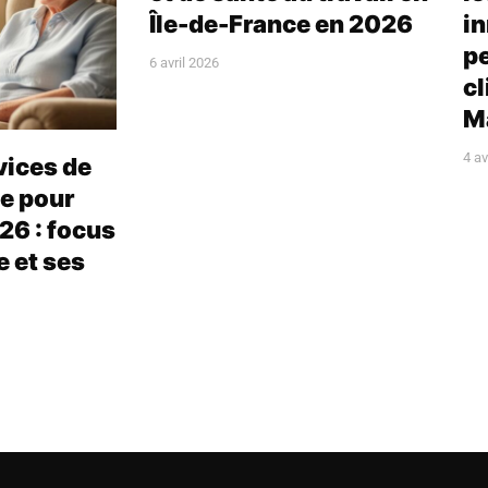
Île-de-France en 2026
in
pe
6 avril 2026
cl
M
4 av
vices de
e pour
26 : focus
e et ses