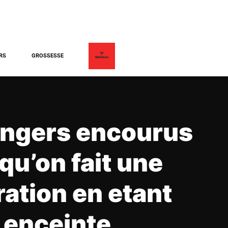
RS
GROSSESSE
angers encourus
qu’on fait une
ration en etant
enceinte