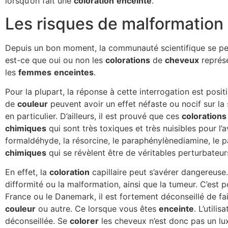
lorsqu’on fait une
coloration
enceinte
.
Les risques de malformation
Depuis un bon moment, la communauté scientifique se pen
est-ce que oui ou non les
colorations
de
cheveux
représ
les
femmes
enceintes
.
Pour la plupart, la réponse à cette interrogation est posit
de
couleur
peuvent avoir un effet néfaste ou nocif sur la 
en particulier. D’ailleurs, il est prouvé que ces
colorations
chimiques
qui sont très toxiques et très nuisibles pour l’av
formaldéhyde, la résorcine, le paraphénylènediamine, le pa
chimiques
qui se révèlent être de véritables perturbateur
En effet, la
coloration
capillaire peut s’avérer dangereuse.
difformité ou la malformation, ainsi que la tumeur. C’est p
France ou le Danemark, il est fortement déconseillé de fai
couleur
ou autre. Ce lorsque vous êtes
enceinte
. L’utili
déconseillée. Se
colorer
les cheveux n’est donc pas un l