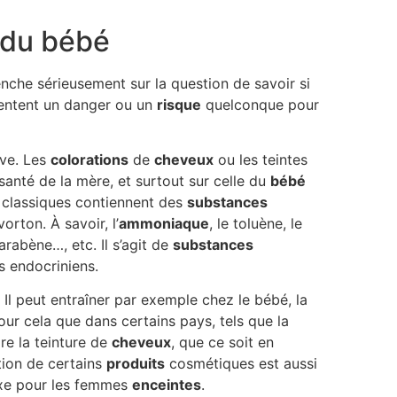
 du bébé
che sérieusement sur la question de savoir si
entent un danger ou un
risque
quelconque pour
ive. Les
colorations
de
cheveux
ou les teintes
santé de la mère, et surtout sur celle du
bébé
classiques contiennent des
substances
orton. À savoir, l’
ammoniaque
, le toluène, le
rabène…, etc. Il s’agit de
substances
s endocriniens.
 Il peut entraîner par exemple chez le bébé, la
our cela que dans certains pays, tels que la
re la teinture de
cheveux
, que ce soit en
sation de certains
produits
cosmétiques est aussi
uxe pour les femmes
enceintes
.