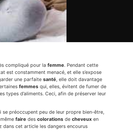
rès compliqué pour la
femme
. Pendant cette
n état est constamment menacé, et elle s’expose
garder une parfaite
santé
, elle doit davantage
certaines
femmes
qui, elles, évitent de fumer de
es types d’aliments. Ceci, afin de préserver leur
qui se préoccupent peu de leur propre bien-être,
nt même
faire
des
colorations
de
cheveux
en
 dans cet article les dangers encourus